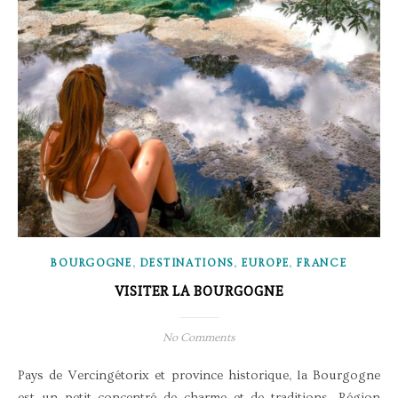
,
,
,
BOURGOGNE
DESTINATIONS
EUROPE
FRANCE
VISITER LA BOURGOGNE
No Comments
Pays de Vercingétorix et province historique, la Bourgogne
est un petit concentré de charme et de traditions. Région