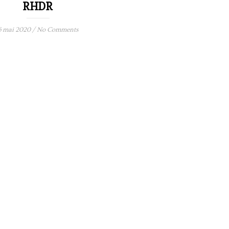
RHDR
6 mai 2020
/
No Comments