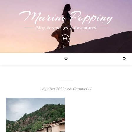
Marine Popping
Blog de voyages et d'aventures
18 juillet 2021
/
No Comments