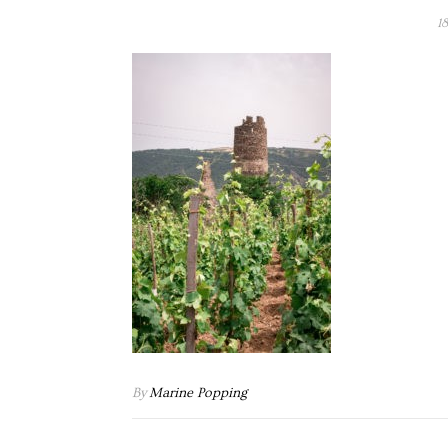
18
By
Marine Popping