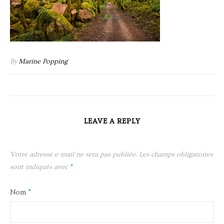
By
Marine Popping
LEAVE A REPLY
Votre adresse e-mail ne sera pas publiée.
Les champs obligatoires
sont indiqués avec
*
Nom
*