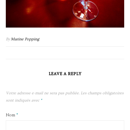
By
Marine Popping
LEAVE A REPLY
Votre adresse e-mail ne sera pas publiée.
Les champs obligatoires
sont indiqués avec
*
Nom
*