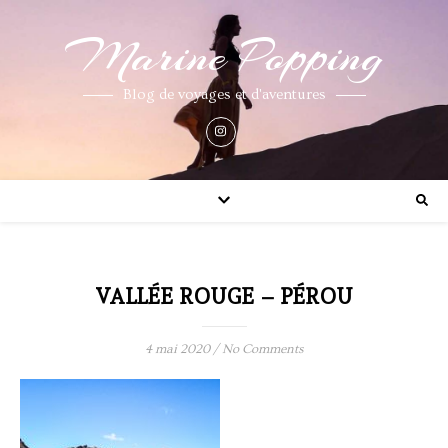
Marine Popping
Blog de voyages et d'aventures
VALLÉE ROUGE – PÉROU
4 mai 2020
/
No Comments