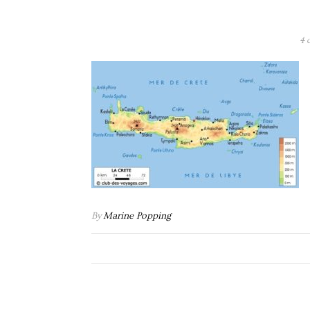
4 
By
Marine Popping